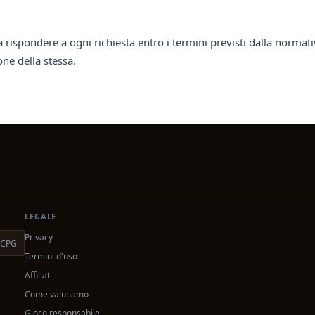
 rispondere a ogni richiesta entro i termini previsti dalla norma
one della stessa.
LEGALE
Privacy
CPG
Termini d'uso
Affiliati
Come valutiamo
Gioco responsabile