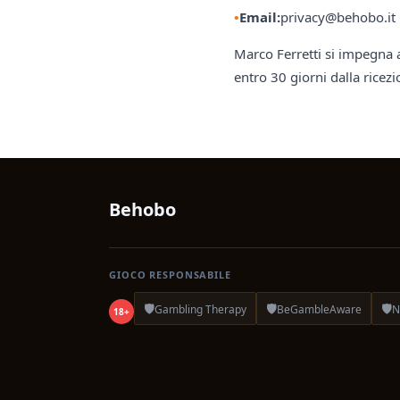
Email:
privacy@behobo.it
Marco Ferretti si impegna a
entro 30 giorni dalla ricezi
Behobo
GIOCO RESPONSABILE
🛡️
🛡️
🛡️
Gambling Therapy
BeGambleAware
N
18+