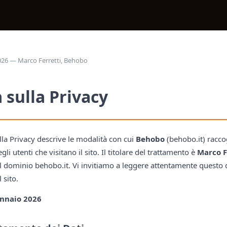
26 — Marco Ferretti, Behobo
 sulla Privacy
la Privacy descrive le modalità con cui
Behobo
(behobo.it) raccog
li utenti che visitano il sito. Il titolare del trattamento è
Marco F
del dominio behobo.it. Vi invitiamo a leggere attentamente quest
l sito.
nnaio 2026