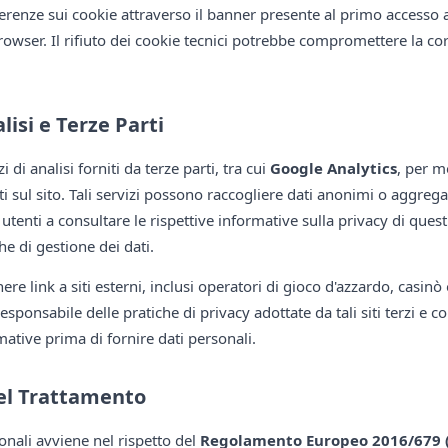
ferenze sui cookie attraverso il banner presente al primo accesso al
owser. Il rifiuto dei cookie tecnici potrebbe compromettere la cor
lisi e Terze Parti
i di analisi forniti da terze parti, tra cui
Google Analytics
, per mo
sul sito. Tali servizi possono raccogliere dati anonimi o aggregati 
 utenti a consultare le rispettive informative sulla privacy di questi
e di gestione dei dati.
re link a siti esterni, inclusi operatori di gioco d'azzardo, casinò o
sponsabile delle pratiche di privacy adottate da tali siti terzi e con
mative prima di fornire dati personali.
del Trattamento
sonali avviene nel rispetto del
Regolamento Europeo 2016/679 