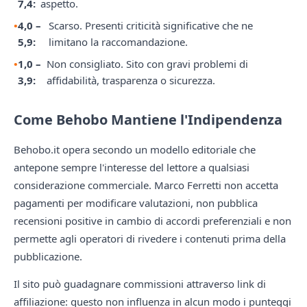
7,4:
aspetto.
4,0 –
Scarso. Presenti criticità significative che ne
5,9:
limitano la raccomandazione.
1,0 –
Non consigliato. Sito con gravi problemi di
3,9:
affidabilità, trasparenza o sicurezza.
Come Behobo Mantiene l'Indipendenza
Behobo.it opera secondo un modello editoriale che
antepone sempre l'interesse del lettore a qualsiasi
considerazione commerciale. Marco Ferretti non accetta
pagamenti per modificare valutazioni, non pubblica
recensioni positive in cambio di accordi preferenziali e non
permette agli operatori di rivedere i contenuti prima della
pubblicazione.
Il sito può guadagnare commissioni attraverso link di
affiliazione: questo non influenza in alcun modo i punteggi