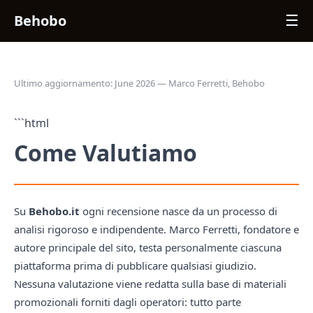
Behobo
☰
Ultimo aggiornamento: June 2026 — Marco Ferretti, Behobo
```html
Come Valutiamo
Su
Behobo.it
ogni recensione nasce da un processo di
analisi rigoroso e indipendente. Marco Ferretti, fondatore e
autore principale del sito, testa personalmente ciascuna
piattaforma prima di pubblicare qualsiasi giudizio.
Nessuna valutazione viene redatta sulla base di materiali
promozionali forniti dagli operatori: tutto parte