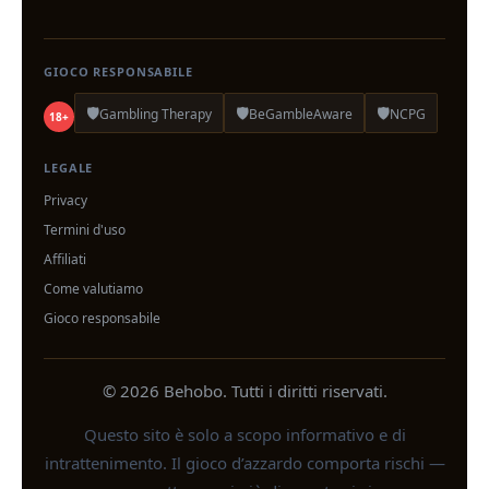
GIOCO RESPONSABILE
🛡️
🛡️
🛡️
Gambling Therapy
BeGambleAware
NCPG
18+
LEGALE
Privacy
Termini d'uso
Affiliati
Come valutiamo
Gioco responsabile
© 2026 Behobo. Tutti i diritti riservati.
Questo sito è solo a scopo informativo e di
intrattenimento. Il gioco d’azzardo comporta rischi —