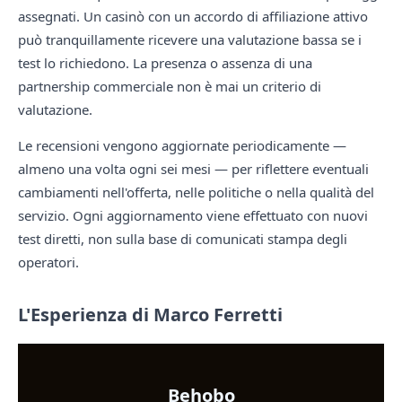
assegnati. Un casinò con un accordo di affiliazione attivo
può tranquillamente ricevere una valutazione bassa se i
test lo richiedono. La presenza o assenza di una
partnership commerciale non è mai un criterio di
valutazione.
Le recensioni vengono aggiornate periodicamente —
almeno una volta ogni sei mesi — per riflettere eventuali
cambiamenti nell'offerta, nelle politiche o nella qualità del
servizio. Ogni aggiornamento viene effettuato con nuovi
test diretti, non sulla base di comunicati stampa degli
operatori.
L'Esperienza di Marco Ferretti
Behobo