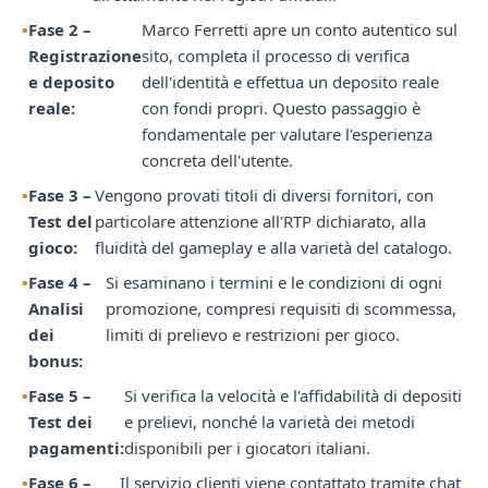
Fase 2 –
Marco Ferretti apre un conto autentico sul
Registrazione
sito, completa il processo di verifica
e deposito
dell'identità e effettua un deposito reale
reale:
con fondi propri. Questo passaggio è
fondamentale per valutare l'esperienza
concreta dell'utente.
Fase 3 –
Vengono provati titoli di diversi fornitori, con
Test del
particolare attenzione all'RTP dichiarato, alla
gioco:
fluidità del gameplay e alla varietà del catalogo.
Fase 4 –
Si esaminano i termini e le condizioni di ogni
Analisi
promozione, compresi requisiti di scommessa,
dei
limiti di prelievo e restrizioni per gioco.
bonus:
Fase 5 –
Si verifica la velocità e l'affidabilità di depositi
Test dei
e prelievi, nonché la varietà dei metodi
pagamenti:
disponibili per i giocatori italiani.
Fase 6 –
Il servizio clienti viene contattato tramite chat