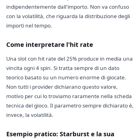
indipendentemente dall'importo. Non va confuso
con la volatilità, che riguarda la distribuzione degli
importi nel tempo.
Come interpretare l'hit rate
Una slot con hit rate del 25% produce in media una
vincita ogni 4 spin. Si tratta sempre di un dato
teorico basato su un numero enorme di giocate.
Non tutti i provider dichiarano questo valore,
motivo per cui lo troviamo raramente nella scheda
tecnica del gioco. Il parametro sempre dichiarato è,
invece, la volatilità.
Esempio pratico: Starburst e la sua