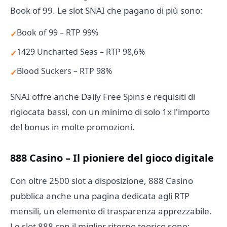
Book of 99. Le slot SNAI che pagano di più sono:
Book of 99 – RTP 99%
1429 Uncharted Seas – RTP 98,6%
Blood Suckers – RTP 98%
SNAI offre anche Daily Free Spins e requisiti di
rigiocata bassi, con un minimo di solo 1x l'importo
del bonus in molte promozioni.
888 Casino – Il pioniere del gioco digitale
Con oltre 2500 slot a disposizione, 888 Casino
pubblica anche una pagina dedicata agli RTP
mensili, un elemento di trasparenza apprezzabile.
Le slot 888 con il miglior ritorno teorico sono: