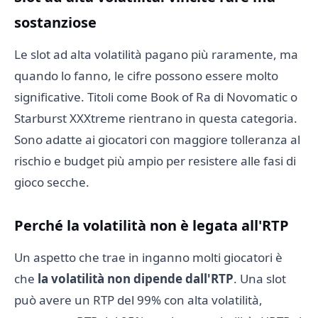
sostanziose
Le slot ad alta volatilità pagano più raramente, ma
quando lo fanno, le cifre possono essere molto
significative. Titoli come Book of Ra di Novomatic o
Starburst XXXtreme rientrano in questa categoria.
Sono adatte ai giocatori con maggiore tolleranza al
rischio e budget più ampio per resistere alle fasi di
gioco secche.
Perché la volatilità non è legata all'RTP
Un aspetto che trae in inganno molti giocatori è
che
la volatilità non dipende dall'RTP
. Una slot
può avere un RTP del 99% con alta volatilità,