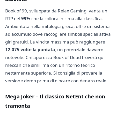
Book of 99, sviluppata da Relax Gaming, vanta un
RTP del
99%
che la colloca in cima alla classifica.
Ambientata nella mitologia greca, offre un sistema
ad accumulo dove raccogliere simboli speciali attiva
giri gratuiti. La vincita massima può raggiungere
12.075 volte la puntata
, un potenziale davvero
notevole. Chi apprezza Book of Dead troverà qui
meccaniche simili ma con un ritorno teorico
nettamente superiore. Si consiglia di provare la
versione demo prima di giocare con denaro reale.
Mega Joker – Il classico NetEnt che non
tramonta