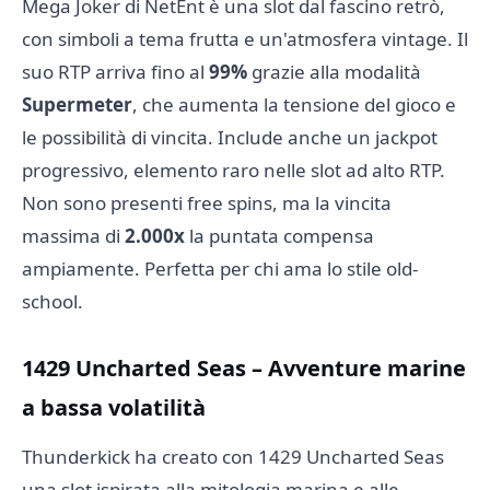
Mega Joker di NetEnt è una slot dal fascino retrò,
con simboli a tema frutta e un'atmosfera vintage. Il
suo RTP arriva fino al
99%
grazie alla modalità
Supermeter
, che aumenta la tensione del gioco e
le possibilità di vincita. Include anche un jackpot
progressivo, elemento raro nelle slot ad alto RTP.
Non sono presenti free spins, ma la vincita
massima di
2.000x
la puntata compensa
ampiamente. Perfetta per chi ama lo stile old-
school.
1429 Uncharted Seas – Avventure marine
a bassa volatilità
Thunderkick ha creato con 1429 Uncharted Seas
una slot ispirata alla mitologia marina e alle