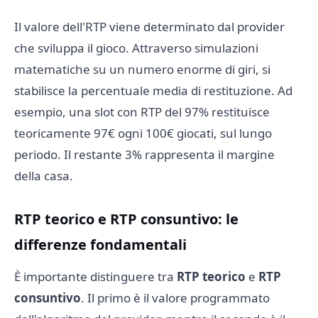
Il valore dell'RTP viene determinato dal provider
che sviluppa il gioco. Attraverso simulazioni
matematiche su un numero enorme di giri, si
stabilisce la percentuale media di restituzione. Ad
esempio, una slot con RTP del 97% restituisce
teoricamente 97€ ogni 100€ giocati, sul lungo
periodo. Il restante 3% rappresenta il margine
della casa.
RTP teorico e RTP consuntivo: le
differenze fondamentali
È importante distinguere tra
RTP teorico
e
RTP
consuntivo
. Il primo è il valore programmato