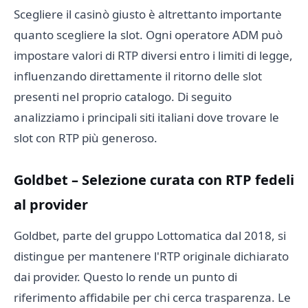
Scegliere il casinò giusto è altrettanto importante
quanto scegliere la slot. Ogni operatore ADM può
impostare valori di RTP diversi entro i limiti di legge,
influenzando direttamente il ritorno delle slot
presenti nel proprio catalogo. Di seguito
analizziamo i principali siti italiani dove trovare le
slot con RTP più generoso.
Goldbet – Selezione curata con RTP fedeli
al provider
Goldbet, parte del gruppo Lottomatica dal 2018, si
distingue per mantenere l'RTP originale dichiarato
dai provider. Questo lo rende un punto di
riferimento affidabile per chi cerca trasparenza. Le