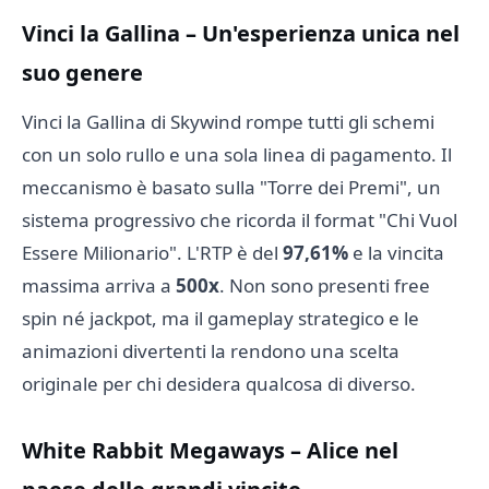
Vinci la Gallina – Un'esperienza unica nel
suo genere
Vinci la Gallina di Skywind rompe tutti gli schemi
con un solo rullo e una sola linea di pagamento. Il
meccanismo è basato sulla "Torre dei Premi", un
sistema progressivo che ricorda il format "Chi Vuol
Essere Milionario". L'RTP è del
97,61%
e la vincita
massima arriva a
500x
. Non sono presenti free
spin né jackpot, ma il gameplay strategico e le
animazioni divertenti la rendono una scelta
originale per chi desidera qualcosa di diverso.
White Rabbit Megaways – Alice nel