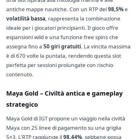
antiche mappe nautiche. Con un RTP del
98,5%
e
volatilità bassa
, rappresenta la combinazione
ideale per i giocatori principianti. Il gioco offre
espansioni wild e una funzione free spins che
assegna fino a
50 giri gratuiti
. La vincita massima
è di 670 volte la puntata, rendendo questa slot
perfetta per sessioni prolungate con rischio
contenuto.
Maya Gold – Civiltà antica e gameplay
strategico
Maya Gold di IGT propone un viaggio nella civiltà
Maya con 25 linee di pagamento su una griglia
5×3. L'RTP raggiunge il
98,44%
, sebbene possa