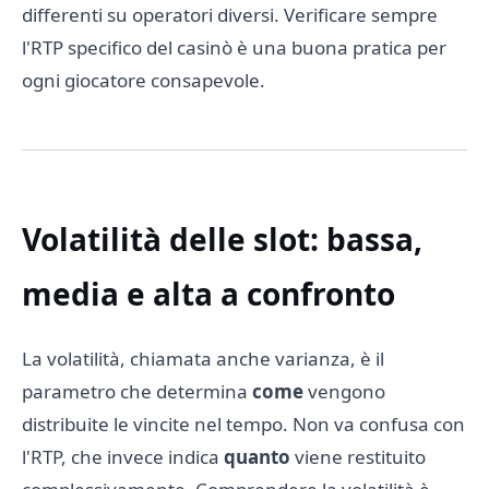
differenti su operatori diversi. Verificare sempre
l'RTP specifico del casinò è una buona pratica per
ogni giocatore consapevole.
Volatilità delle slot: bassa,
media e alta a confronto
La volatilità, chiamata anche varianza, è il
parametro che determina
come
vengono
distribuite le vincite nel tempo. Non va confusa con
l'RTP, che invece indica
quanto
viene restituito