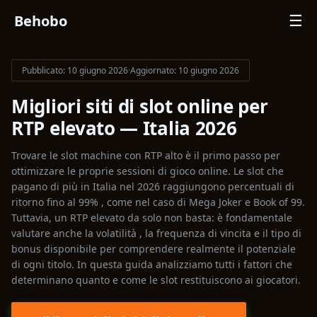
Behobo
☰
Pubblicato: 10 giugno 2026
·
Aggiornato: 10 giugno 2026
Migliori siti di slot online per
RTP elevato — Italia 2026
Trovare le slot machine con RTP alto è il primo passo per
ottimizzare le proprie sessioni di gioco online. Le slot che
pagano di più in Italia nel 2026 raggiungono percentuali di
ritorno fino al 99% , come nel caso di Mega Joker e Book of 99.
Tuttavia, un RTP elevato da solo non basta: è fondamentale
valutare anche la volatilità , la frequenza di vincita e il tipo di
bonus disponibile per comprendere realmente il potenziale
di ogni titolo. In questa guida analizziamo tutti i fattori che
determinano quanto e come le slot restituiscono ai giocatori.