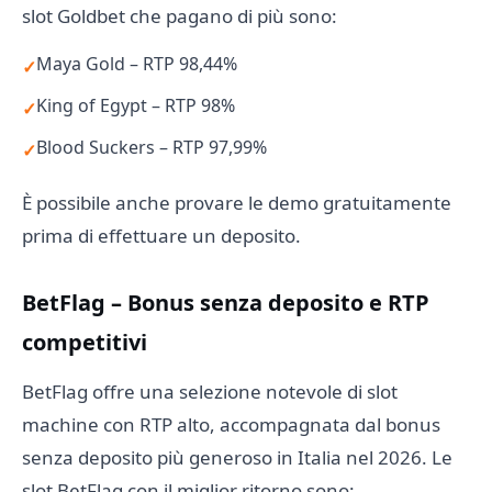
slot Goldbet che pagano di più sono:
Maya Gold – RTP 98,44%
King of Egypt – RTP 98%
Blood Suckers – RTP 97,99%
È possibile anche provare le demo gratuitamente
prima di effettuare un deposito.
BetFlag – Bonus senza deposito e RTP
competitivi
BetFlag offre una selezione notevole di slot
machine con RTP alto, accompagnata dal bonus
senza deposito più generoso in Italia nel 2026. Le
slot BetFlag con il miglior ritorno sono: