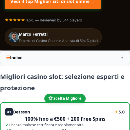
Vedi il top Migliori siti di slot online →
★★★★★
4.6/5 — Reviewed by 544 players
Marco Ferretti
Esperto di Casinò Online e Analista di Slot Digitali
☰
Indice
▼
Migliori casino slot: selezione esperti e
protezione
🏆 Scelta Migliore
Betsson
5.0
★
#1
100% fino a €500 + 200 Free Spins
✓
Licenza maltese certificata e regolamentata