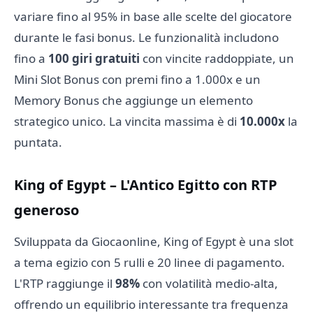
variare fino al 95% in base alle scelte del giocatore
durante le fasi bonus. Le funzionalità includono
fino a
100 giri gratuiti
con vincite raddoppiate, un
Mini Slot Bonus con premi fino a 1.000x e un
Memory Bonus che aggiunge un elemento
strategico unico. La vincita massima è di
10.000x
la
puntata.
King of Egypt – L'Antico Egitto con RTP
generoso
Sviluppata da Giocaonline, King of Egypt è una slot
a tema egizio con 5 rulli e 20 linee di pagamento.
L'RTP raggiunge il
98%
con volatilità medio-alta,
offrendo un equilibrio interessante tra frequenza