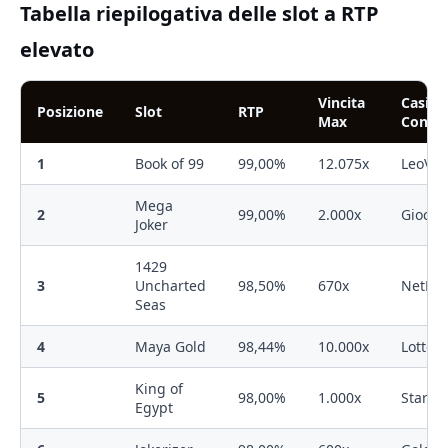
Tabella riepilogativa delle slot a RTP
elevato
Vincita
Casinò
Posizione
Slot
RTP
Max
Consig
1
Book of 99
99,00%
12.075x
LeoVe
Mega
2
99,00%
2.000x
GiocoD
Joker
1429
3
Uncharted
98,50%
670x
NetBet
Seas
4
Maya Gold
98,44%
10.000x
Lottom
King of
5
98,00%
1.000x
StarCa
Egypt