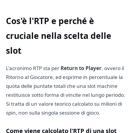
Cos'è l'RTP e perché è
cruciale nella scelta delle
slot
L'acronimo RTP sta per
Return to Player
, ovvero il
Ritorno al Giocatore, ed esprime in percentuale la
quota delle puntate totali che una slot machine
restituisce sotto forma di vincite nel lungo periodo.
Si tratta di un valore teorico calcolato su milioni di
spin, non sulla singola sessione di gioco.
Come viene calcolato l'RTP di una slot