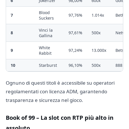
6
Jokerizer
98,00%
600x
Goldbe
Blood
7
97,76%
1.014x
BetFla
Suckers
Vinci la
8
97,61%
500x
Netwi
Gallina
White
9
97,24%
13.000x
Betsso
Rabbit
10
Starburst
96,10%
500x
888 Ca
Ognuno di questi titoli è accessibile su operatori
regolamentati con licenza ADM, garantendo
trasparenza e sicurezza nel gioco.
Book of 99 – La slot con RTP più alto in
assoluto