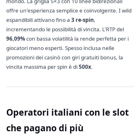
mondo. La griglia 5×3 con 10 linee bidirezionali
offre un'esperienza semplice e coinvolgente. I wild
espandibili attivano fino a
3 re-spin
,
incrementando le possibilità di vincita. L'RTP del
96,09%
con bassa volatilità la rende perfetta per i
giocatori meno esperti. Spesso inclusa nelle
promozioni dei casinò con giri gratuiti bonus, la
vincita massima per spin è di
500x
.
Operatori italiani con le slot
che pagano di più