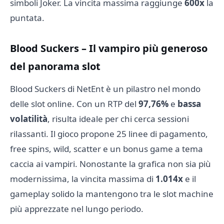
simboli Joker. La vincita massima raggiunge
600x
la
puntata.
Blood Suckers – Il vampiro più generoso
del panorama slot
Blood Suckers di NetEnt è un pilastro nel mondo
delle slot online. Con un RTP del
97,76%
e
bassa
volatilità
, risulta ideale per chi cerca sessioni
rilassanti. Il gioco propone 25 linee di pagamento,
free spins, wild, scatter e un bonus game a tema
caccia ai vampiri. Nonostante la grafica non sia più
modernissima, la vincita massima di
1.014x
e il
gameplay solido la mantengono tra le slot machine
più apprezzate nel lungo periodo.